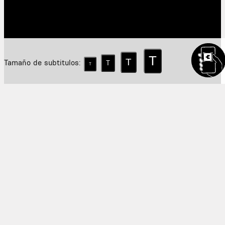
T
T
Tamaño de subtitulos:
T
T