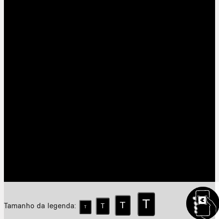
T
T
Tamanho da legenda:
T
T