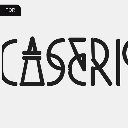
POR
Caser